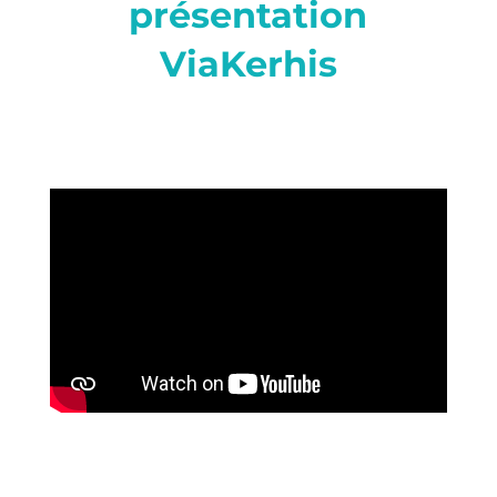
présentation
ViaKerhis