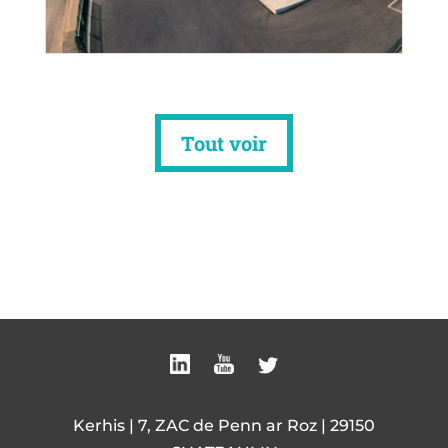
La Source Bretagne : Une transformation
Tout voir
digitale réussie avec l’ERP Kerhis
Kerhis | 7, ZAC de Penn ar Roz | 29150